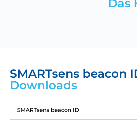
Das 
SMARTsens beacon I
Downloads
SMARTsens beacon ID
Datasheet_BeaconID.pdf