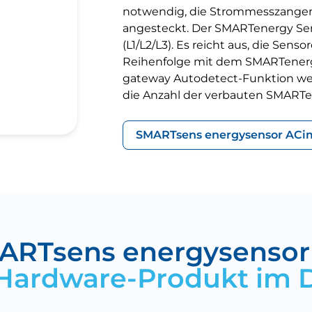
notwendig, die Strommesszangen 
angesteckt. Der SMARTenergy Se
(L1/L2/L3). Es reicht aus, die Sen
Reihenfolge mit dem SMARTenerg
gateway Autodetect-Funktion we
die Anzahl der verbauten SMARTe
SMARTsens energysensor AC
i
ARTsens energysensor
Hardware-Produkt im D