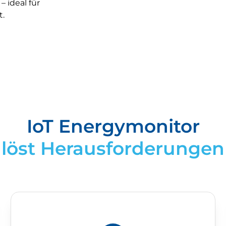
 ideal für
t.
IoT Energymonitor
löst Herausforderungen