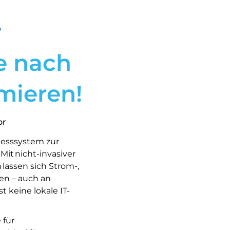
r
e nach
mieren!
or
emesssystem zur
Mit nicht-invasiver
lassen sich Strom-,
en – auch an
 keine lokale IT-
 für