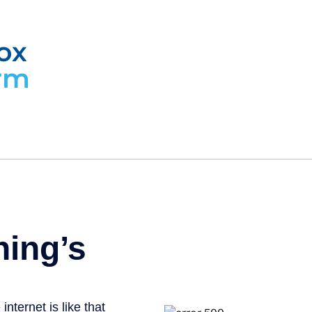
ox
rm