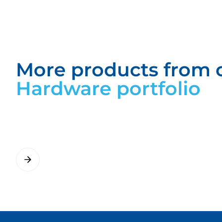
Datasheet SMARTsens energygate
More products from 
Hardware portfolio