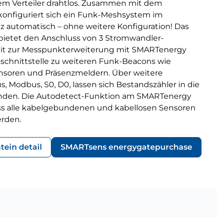
dem Verteiler drahtlos. Zusammen mit dem
nfiguriert sich ein Funk-Meshsystem im
automatisch – ohne weitere Konfiguration! Das
ietet den Anschluss von 3 Stromwandler-
eit zur Messpunkterweiterung mit SMARTenergy
schnittstelle zu weiteren Funk-Beacons wie
soren und Präsenzmeldern. Über weitere
us, Modbus, S0, D0, lassen sich Bestandszähler in die
nden. Die Autodetect-Funktion am SMARTenergy
ass alle kabelgebundenen und kabellosen Sensoren
rden.
te
in detail
SMARTsens energygate
purchase