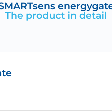
SMARTsens energygat
The product in detail
ate