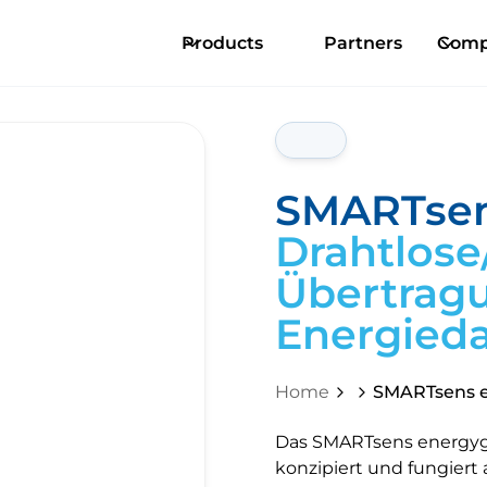
Products
Partners
Comp
SMARTsen
Drahtlose
Übertrag
Energieda
Home
SMARTsens 
Das SMARTsens energygat
konzipiert und fungiert 